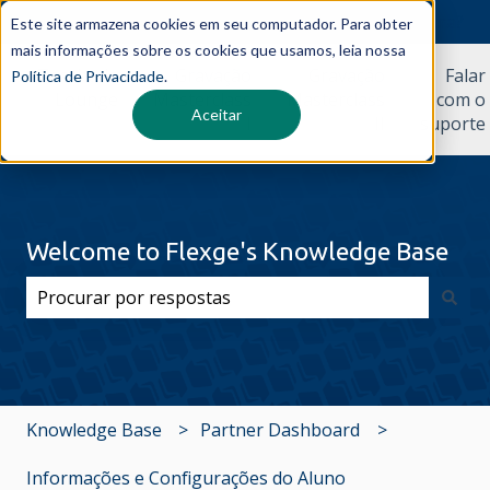
Não encontrou o que procura?
Este site armazena cookies em seu computador. Para obter
mais informações sobre os cookies que usamos, leia nossa
Teacher's
Gravação
Gravação
Falar
Política de Privacidade
.
Lounge
Masterclass
Masterclass
com o
Aceitar
I
II
suporte
Welcome to Flexge's Knowledge Base
Não há sugestões porque o campo de pesquisa está 
Knowledge Base
Partner Dashboard
Informações e Configurações do Aluno