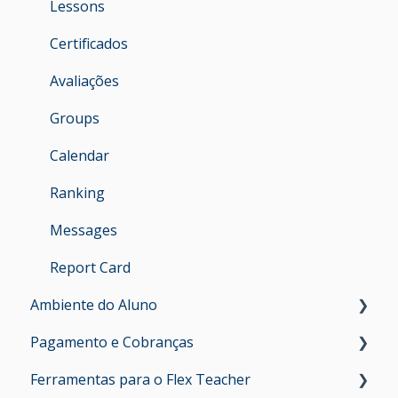
Lessons
Certificados
Avaliações
Groups
Calendar
Ranking
Messages
Report Card
Ambiente do Aluno
Pagamento e Cobranças
Apps e Requisitos do Sistema
Ferramentas para o Flex Teacher
Teens e Adults
Billing