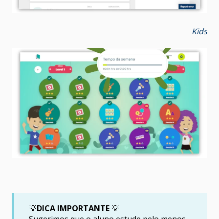
Kids
💡
DICA IMPORTANTE
💡
Sugerimos que o aluno estude pelo menos