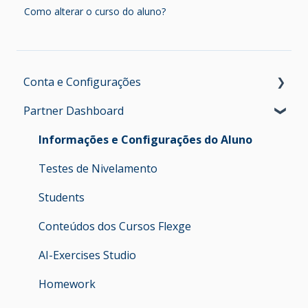
Como alterar o curso do aluno?
Conta e Configurações
Partner Dashboard
Acesso ao Partner Dashboard
Perfil e Configurações
Informações e Configurações do Aluno
Placement Test Link
Testes de Nivelamento
Test User
Students
Site do Professor
Conteúdos dos Cursos Flexge
Company Users
AI-Exercises Studio
Homework