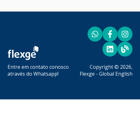
Kids
Faturas
Materiais de Apoio
Mensagens e Notificações de Problemas
Ferramentas de Captação
Suporte ao Aluno
Engajamento do Aluno
Metodologia Flexge
Business
Entre em contato conosco
Copyright © 2026,
App Parents
através do
Whatsapp
!
Flexge - Global English
Flex Teachers